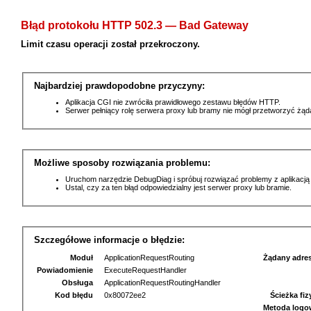
Błąd protokołu HTTP 502.3 — Bad Gateway
Limit czasu operacji został przekroczony.
Najbardziej prawdopodobne przyczyny:
Aplikacja CGI nie zwróciła prawidłowego zestawu błędów HTTP.
Serwer pełniący rolę serwera proxy lub bramy nie mógł przetworzyć żą
Możliwe sposoby rozwiązania problemu:
Uruchom narzędzie DebugDiag i spróbuj rozwiązać problemy z aplikacją
Ustal, czy za ten błąd odpowiedzialny jest serwer proxy lub bramie.
Szczegółowe informacje o błędzie:
Moduł
ApplicationRequestRouting
Żądany adre
Powiadomienie
ExecuteRequestHandler
Obsługa
ApplicationRequestRoutingHandler
Kod błędu
0x80072ee2
Ścieżka fi
Metoda logo