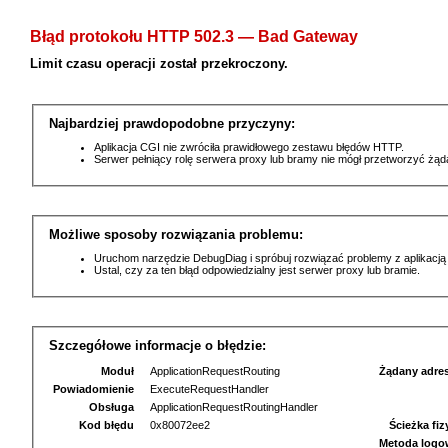
Błąd protokołu HTTP 502.3 — Bad Gateway
Limit czasu operacji został przekroczony.
Najbardziej prawdopodobne przyczyny:
Aplikacja CGI nie zwróciła prawidłowego zestawu błędów HTTP.
Serwer pełniący rolę serwera proxy lub bramy nie mógł przetworzyć żą
Możliwe sposoby rozwiązania problemu:
Uruchom narzędzie DebugDiag i spróbuj rozwiązać problemy z aplikacją
Ustal, czy za ten błąd odpowiedzialny jest serwer proxy lub bramie.
Szczegółowe informacje o błędzie:
Moduł
ApplicationRequestRouting
Żądany adre
Powiadomienie
ExecuteRequestHandler
Obsługa
ApplicationRequestRoutingHandler
Kod błędu
0x80072ee2
Ścieżka fi
Metoda logo