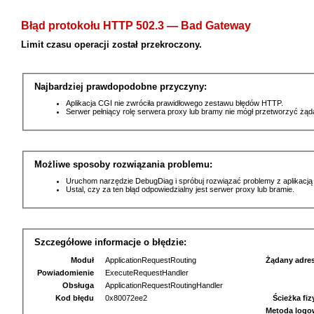
Błąd protokołu HTTP 502.3 — Bad Gateway
Limit czasu operacji został przekroczony.
Najbardziej prawdopodobne przyczyny:
Aplikacja CGI nie zwróciła prawidłowego zestawu błędów HTTP.
Serwer pełniący rolę serwera proxy lub bramy nie mógł przetworzyć żą
Możliwe sposoby rozwiązania problemu:
Uruchom narzędzie DebugDiag i spróbuj rozwiązać problemy z aplikacją
Ustal, czy za ten błąd odpowiedzialny jest serwer proxy lub bramie.
Szczegółowe informacje o błędzie:
Moduł
ApplicationRequestRouting
Żądany adre
Powiadomienie
ExecuteRequestHandler
Obsługa
ApplicationRequestRoutingHandler
Kod błędu
0x80072ee2
Ścieżka fi
Metoda logo