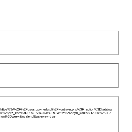
ice=https%3A%2F%2Fusos.upwr.edu.pl%2Fkontroler.php%3F_action%3Dkatalog
miotu%26prz_kod%3DPRO-SI%253EORGWEM%26cdyd_kod%3D2020%252F21
ion%3Dweek&locale=pl&gateway=true