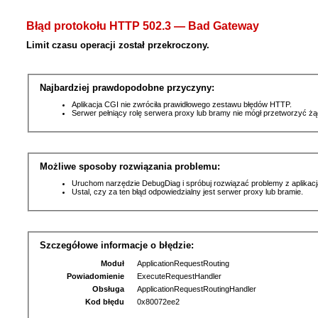
Błąd protokołu HTTP 502.3 — Bad Gateway
Limit czasu operacji został przekroczony.
Najbardziej prawdopodobne przyczyny:
Aplikacja CGI nie zwróciła prawidłowego zestawu błędów HTTP.
Serwer pełniący rolę serwera proxy lub bramy nie mógł przetworzyć ż
Możliwe sposoby rozwiązania problemu:
Uruchom narzędzie DebugDiag i spróbuj rozwiązać problemy z aplikacj
Ustal, czy za ten błąd odpowiedzialny jest serwer proxy lub bramie.
Szczegółowe informacje o błędzie:
Moduł
ApplicationRequestRouting
Powiadomienie
ExecuteRequestHandler
Obsługa
ApplicationRequestRoutingHandler
Kod błędu
0x80072ee2