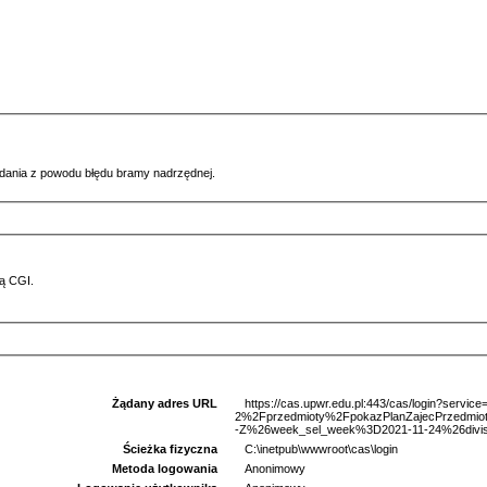
ądania z powodu błędu bramy nadrzędnej.
ą CGI.
Żądany adres URL
https://cas.upwr.edu.pl:443/cas/login?serv
2%2Fprzedmioty%2FpokazPlanZajecPrzed
-Z%26week_sel_week%3D2021-11-24%26divis
Ścieżka fizyczna
C:\inetpub\wwwroot\cas\login
Metoda logowania
Anonimowy