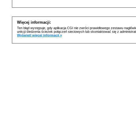
Więcej informacji:
Ten błąd występuje, gdy aplikacja CGI nie zwróci prawidłowego zestawu nagłówk
unkcji śledzenia ścieżek połączeń sieciowych lub skontaktować się z administr
Wyświetl więcej informacji »