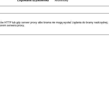
Logowanie użytkownika
Anonimowy
ów HTTP lub gdy serwer proxy albo brama nie mogą wysłać żądania do bramy nadrzędnej. Jeś
atorem serwera proxy.