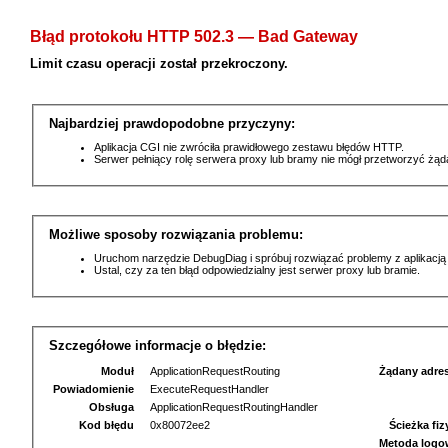
Błąd protokołu HTTP 502.3 — Bad Gateway
Limit czasu operacji został przekroczony.
Najbardziej prawdopodobne przyczyny:
Aplikacja CGI nie zwróciła prawidłowego zestawu błędów HTTP.
Serwer pełniący rolę serwera proxy lub bramy nie mógł przetworzyć żą
Możliwe sposoby rozwiązania problemu:
Uruchom narzędzie DebugDiag i spróbuj rozwiązać problemy z aplikacją
Ustal, czy za ten błąd odpowiedzialny jest serwer proxy lub bramie.
Szczegółowe informacje o błędzie:
Moduł
ApplicationRequestRouting
Żądany adre
Powiadomienie
ExecuteRequestHandler
Obsługa
ApplicationRequestRoutingHandler
Kod błędu
0x80072ee2
Ścieżka fi
Metoda logo