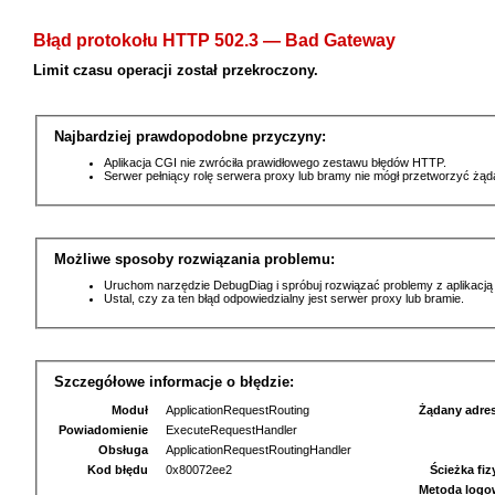
Błąd protokołu HTTP 502.3 — Bad Gateway
Limit czasu operacji został przekroczony.
Najbardziej prawdopodobne przyczyny:
Aplikacja CGI nie zwróciła prawidłowego zestawu błędów HTTP.
Serwer pełniący rolę serwera proxy lub bramy nie mógł przetworzyć żą
Możliwe sposoby rozwiązania problemu:
Uruchom narzędzie DebugDiag i spróbuj rozwiązać problemy z aplikacją
Ustal, czy za ten błąd odpowiedzialny jest serwer proxy lub bramie.
Szczegółowe informacje o błędzie:
Moduł
ApplicationRequestRouting
Żądany adre
Powiadomienie
ExecuteRequestHandler
Obsługa
ApplicationRequestRoutingHandler
Kod błędu
0x80072ee2
Ścieżka fi
Metoda logo