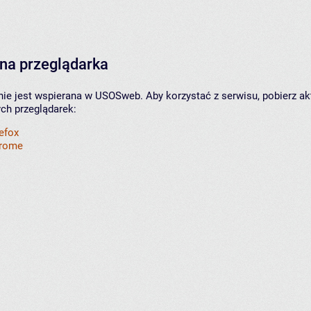
na przeglądarka
nie jest wspierana w USOSweb. Aby korzystać z serwisu, pobierz ak
ych przeglądarek:
refox
hrome