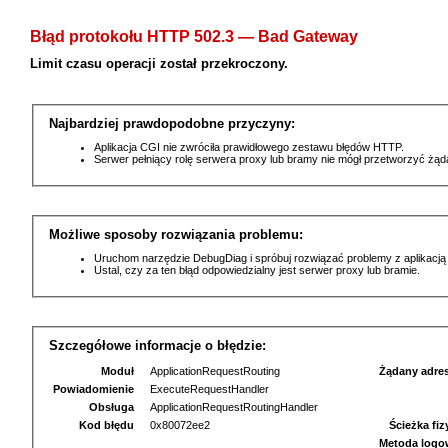
Błąd protokołu HTTP 502.3 — Bad Gateway
Limit czasu operacji został przekroczony.
Najbardziej prawdopodobne przyczyny:
Aplikacja CGI nie zwróciła prawidłowego zestawu błędów HTTP.
Serwer pełniący rolę serwera proxy lub bramy nie mógł przetworzyć żą
Możliwe sposoby rozwiązania problemu:
Uruchom narzędzie DebugDiag i spróbuj rozwiązać problemy z aplikacją
Ustal, czy za ten błąd odpowiedzialny jest serwer proxy lub bramie.
Szczegółowe informacje o błędzie:
Moduł
ApplicationRequestRouting
Żądany adre
Powiadomienie
ExecuteRequestHandler
Obsługa
ApplicationRequestRoutingHandler
Kod błędu
0x80072ee2
Ścieżka fi
Metoda logo