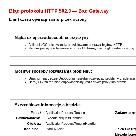
Błąd protokołu HTTP 502.3 — Bad Gateway
Limit czasu operacji został przekroczony.
Najbardziej prawdopodobne przyczyny:
Aplikacja CGI nie zwróciła prawidłowego zestawu błędów HTTP.
Serwer pełniący rolę serwera proxy lub bramy nie mógł przetworzyć żą
Możliwe sposoby rozwiązania problemu:
Uruchom narzędzie DebugDiag i spróbuj rozwiązać problemy z aplikacją
Ustal, czy za ten błąd odpowiedzialny jest serwer proxy lub bramie.
Szczegółowe informacje o błędzie:
Moduł
ApplicationRequestRouting
Żądany adre
Powiadomienie
ExecuteRequestHandler
Obsługa
ApplicationRequestRoutingHandler
Kod błędu
0x80072ee2
Ścieżka fi
Metoda logo