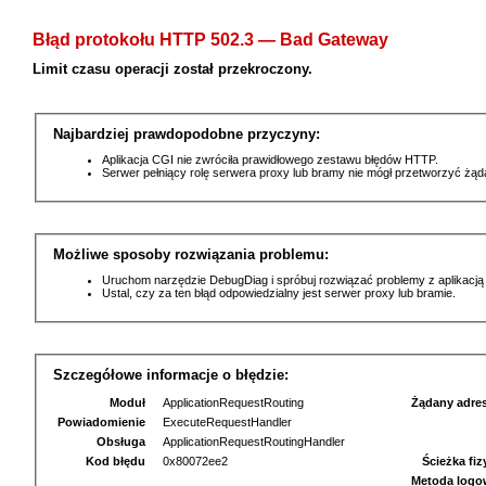
Błąd protokołu HTTP 502.3 — Bad Gateway
Limit czasu operacji został przekroczony.
Najbardziej prawdopodobne przyczyny:
Aplikacja CGI nie zwróciła prawidłowego zestawu błędów HTTP.
Serwer pełniący rolę serwera proxy lub bramy nie mógł przetworzyć żą
Możliwe sposoby rozwiązania problemu:
Uruchom narzędzie DebugDiag i spróbuj rozwiązać problemy z aplikacją
Ustal, czy za ten błąd odpowiedzialny jest serwer proxy lub bramie.
Szczegółowe informacje o błędzie:
Moduł
ApplicationRequestRouting
Żądany adre
Powiadomienie
ExecuteRequestHandler
Obsługa
ApplicationRequestRoutingHandler
Kod błędu
0x80072ee2
Ścieżka fi
Metoda logo