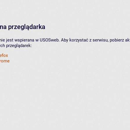
na przeglądarka
nie jest wspierana w USOSweb. Aby korzystać z serwisu, pobierz ak
ych przeglądarek:
refox
hrome