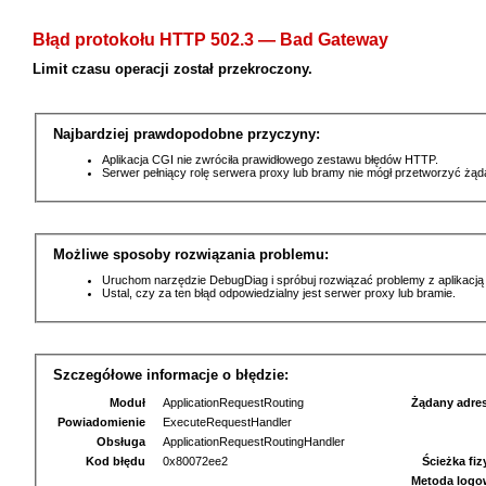
Błąd protokołu HTTP 502.3 — Bad Gateway
Limit czasu operacji został przekroczony.
Najbardziej prawdopodobne przyczyny:
Aplikacja CGI nie zwróciła prawidłowego zestawu błędów HTTP.
Serwer pełniący rolę serwera proxy lub bramy nie mógł przetworzyć żą
Możliwe sposoby rozwiązania problemu:
Uruchom narzędzie DebugDiag i spróbuj rozwiązać problemy z aplikacją
Ustal, czy za ten błąd odpowiedzialny jest serwer proxy lub bramie.
Szczegółowe informacje o błędzie:
Moduł
ApplicationRequestRouting
Żądany adre
Powiadomienie
ExecuteRequestHandler
Obsługa
ApplicationRequestRoutingHandler
Kod błędu
0x80072ee2
Ścieżka fi
Metoda logo