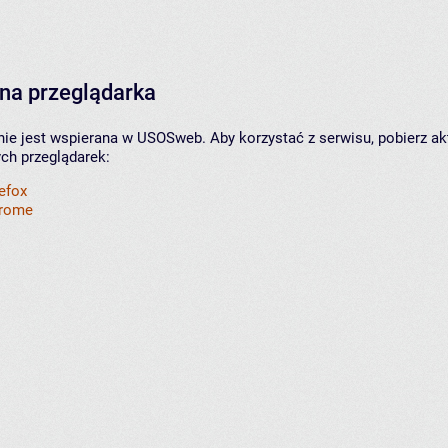
na przeglądarka
nie jest wspierana w USOSweb. Aby korzystać z serwisu, pobierz ak
ych przeglądarek:
refox
hrome