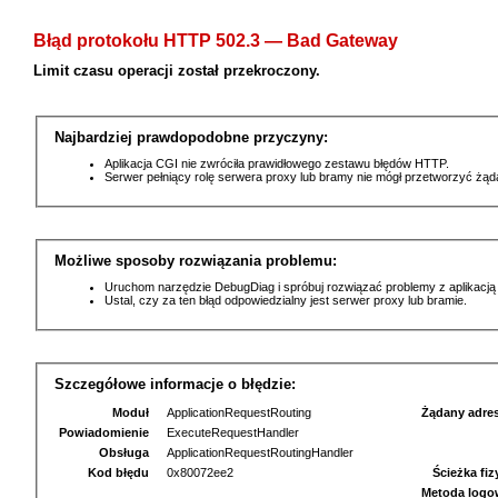
Błąd protokołu HTTP 502.3 — Bad Gateway
Limit czasu operacji został przekroczony.
Najbardziej prawdopodobne przyczyny:
Aplikacja CGI nie zwróciła prawidłowego zestawu błędów HTTP.
Serwer pełniący rolę serwera proxy lub bramy nie mógł przetworzyć żą
Możliwe sposoby rozwiązania problemu:
Uruchom narzędzie DebugDiag i spróbuj rozwiązać problemy z aplikacją
Ustal, czy za ten błąd odpowiedzialny jest serwer proxy lub bramie.
Szczegółowe informacje o błędzie:
Moduł
ApplicationRequestRouting
Żądany adre
Powiadomienie
ExecuteRequestHandler
Obsługa
ApplicationRequestRoutingHandler
Kod błędu
0x80072ee2
Ścieżka fi
Metoda logo