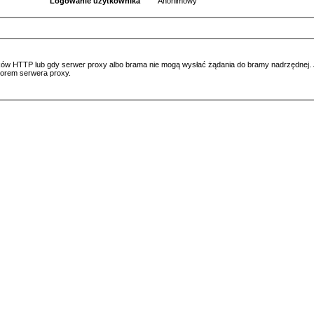
Logowanie użytkownika
Anonimowy
ów HTTP lub gdy serwer proxy albo brama nie mogą wysłać żądania do bramy nadrzędnej. Jeś
atorem serwera proxy.