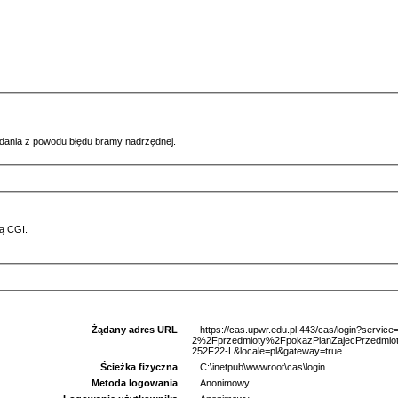
ądania z powodu błędu bramy nadrzędnej.
ą CGI.
Żądany adres URL
https://cas.upwr.edu.pl:443/cas/login?serv
2%2Fprzedmioty%2FpokazPlanZajecPrzed
252F22-L&locale=pl&gateway=true
Ścieżka fizyczna
C:\inetpub\wwwroot\cas\login
Metoda logowania
Anonimowy