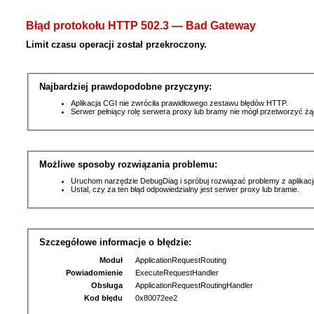
Błąd protokołu HTTP 502.3 — Bad Gateway
Limit czasu operacji został przekroczony.
Najbardziej prawdopodobne przyczyny:
Aplikacja CGI nie zwróciła prawidłowego zestawu błędów HTTP.
Serwer pełniący rolę serwera proxy lub bramy nie mógł przetworzyć ż
Możliwe sposoby rozwiązania problemu:
Uruchom narzędzie DebugDiag i spróbuj rozwiązać problemy z aplikacj
Ustal, czy za ten błąd odpowiedzialny jest serwer proxy lub bramie.
Szczegółowe informacje o błędzie:
Moduł
ApplicationRequestRouting
Powiadomienie
ExecuteRequestHandler
Obsługa
ApplicationRequestRoutingHandler
Kod błędu
0x80072ee2