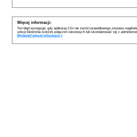
Więcej informacji:
Ten błąd występuje, gdy aplikacja CGI nie zwróci prawidłowego zestawu nagłówk
unkcji śledzenia ścieżek połączeń sieciowych lub skontaktować się z administr
Wyświetl więcej informacji »