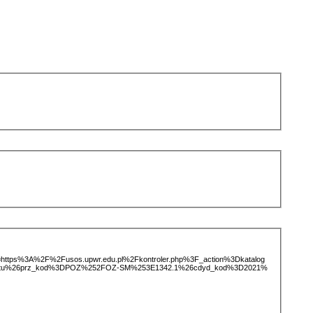
ice=https%3A%2F%2Fusos.upwr.edu.pl%2Fkontroler.php%3F_action%3Dkatalog
miotu%26prz_kod%3DPOZ%252FOZ-SM%253E1342.1%26cdyd_kod%3D2021%