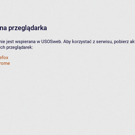
na przeglądarka
nie jest wspierana w USOSweb. Aby korzystać z serwisu, pobierz ak
ych przeglądarek:
refox
hrome