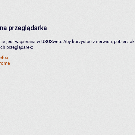
na przeglądarka
nie jest wspierana w USOSweb. Aby korzystać z serwisu, pobierz ak
ych przeglądarek:
refox
hrome