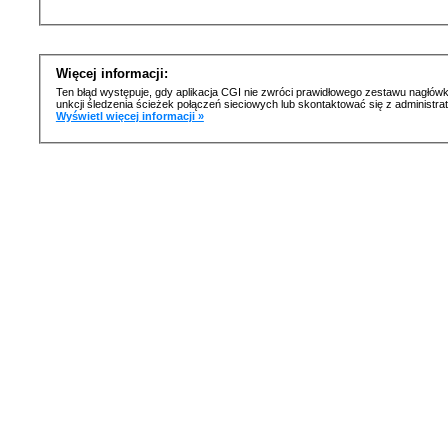
Więcej informacji:
Ten błąd występuje, gdy aplikacja CGI nie zwróci prawidłowego zestawu nagłówk
unkcji śledzenia ścieżek połączeń sieciowych lub skontaktować się z administr
Wyświetl więcej informacji »