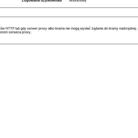
Logowanie użytkownika
Anonimowy
ów HTTP lub gdy serwer proxy albo brama nie mogą wysłać żądania do bramy nadrzędnej. Jeś
atorem serwera proxy.