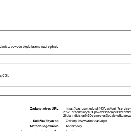
ądania z powodu błędu bramy nadrzędnej.
ą CGI.
Żądany adres URL
https://cas.upwr.edu.pl:443/cas/login?serv
2%2Fprzedmioty%2FpokazPlanZajecPrzedm
26plan_division%3Dsemester&locale=pl&gatew
Ścieżka fizyczna
C:\inetpub\wwwroot\cas\login
Metoda logowania
Anonimowy