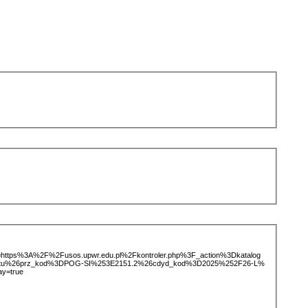
ice=https%3A%2F%2Fusos.upwr.edu.pl%2Fkontroler.php%3F_action%3Dkatalog
iotu%26prz_kod%3DPOG-SI%253E2151.2%26cdyd_kod%3D2025%252F26-L%
ay=true