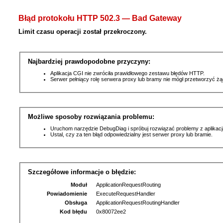
Błąd protokołu HTTP 502.3 — Bad Gateway
Limit czasu operacji został przekroczony.
Najbardziej prawdopodobne przyczyny:
Aplikacja CGI nie zwróciła prawidłowego zestawu błędów HTTP.
Serwer pełniący rolę serwera proxy lub bramy nie mógł przetworzyć ż
Możliwe sposoby rozwiązania problemu:
Uruchom narzędzie DebugDiag i spróbuj rozwiązać problemy z aplikacj
Ustal, czy za ten błąd odpowiedzialny jest serwer proxy lub bramie.
Szczegółowe informacje o błędzie:
Moduł
ApplicationRequestRouting
Powiadomienie
ExecuteRequestHandler
Obsługa
ApplicationRequestRoutingHandler
Kod błędu
0x80072ee2