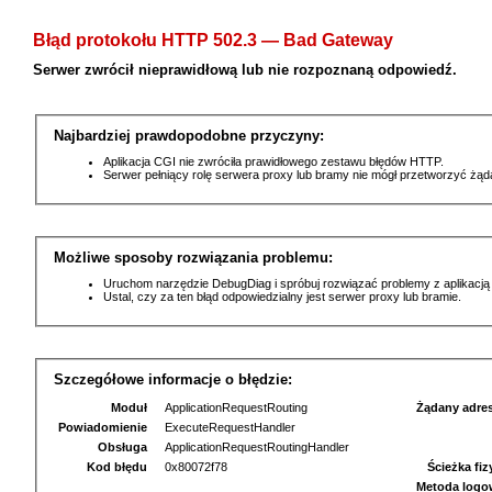
Błąd protokołu HTTP 502.3 — Bad Gateway
Serwer zwrócił nieprawidłową lub nie rozpoznaną odpowiedź.
Najbardziej prawdopodobne przyczyny:
Aplikacja CGI nie zwróciła prawidłowego zestawu błędów HTTP.
Serwer pełniący rolę serwera proxy lub bramy nie mógł przetworzyć żą
Możliwe sposoby rozwiązania problemu:
Uruchom narzędzie DebugDiag i spróbuj rozwiązać problemy z aplikacją
Ustal, czy za ten błąd odpowiedzialny jest serwer proxy lub bramie.
Szczegółowe informacje o błędzie:
Moduł
ApplicationRequestRouting
Żądany adre
Powiadomienie
ExecuteRequestHandler
Obsługa
ApplicationRequestRoutingHandler
Kod błędu
0x80072f78
Ścieżka fi
Metoda logo