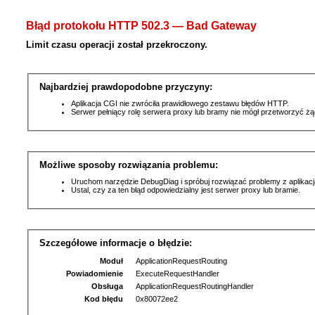
Błąd protokołu HTTP 502.3 — Bad Gateway
Limit czasu operacji został przekroczony.
Najbardziej prawdopodobne przyczyny:
Aplikacja CGI nie zwróciła prawidłowego zestawu błędów HTTP.
Serwer pełniący rolę serwera proxy lub bramy nie mógł przetworzyć ż
Możliwe sposoby rozwiązania problemu:
Uruchom narzędzie DebugDiag i spróbuj rozwiązać problemy z aplikacj
Ustal, czy za ten błąd odpowiedzialny jest serwer proxy lub bramie.
Szczegółowe informacje o błędzie:
Moduł
ApplicationRequestRouting
Powiadomienie
ExecuteRequestHandler
Obsługa
ApplicationRequestRoutingHandler
Kod błędu
0x80072ee2