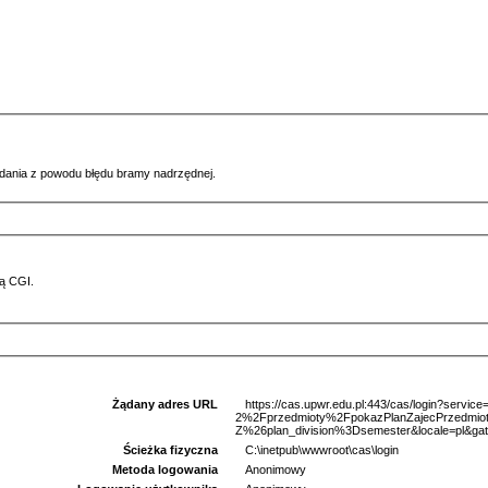
ądania z powodu błędu bramy nadrzędnej.
ą CGI.
Żądany adres URL
https://cas.upwr.edu.pl:443/cas/login?serv
2%2Fprzedmioty%2FpokazPlanZajecPrzedm
Z%26plan_division%3Dsemester&locale=pl&ga
Ścieżka fizyczna
C:\inetpub\wwwroot\cas\login
Metoda logowania
Anonimowy