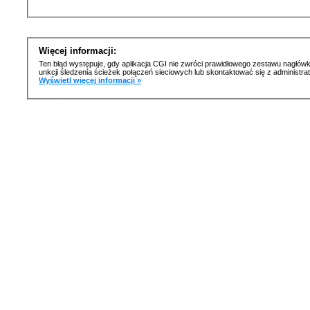
Więcej informacji:
Ten błąd występuje, gdy aplikacja CGI nie zwróci prawidłowego zestawu nagłówk
unkcji śledzenia ścieżek połączeń sieciowych lub skontaktować się z administr
Wyświetl więcej informacji »