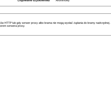
Logowanie użytkownika
Anonimowy
ów HTTP lub gdy serwer proxy albo brama nie mogą wysłać żądania do bramy nadrzędnej. Jeś
atorem serwera proxy.