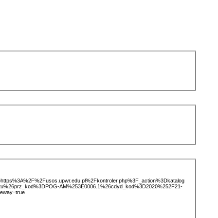
ice=https%3A%2F%2Fusos.upwr.edu.pl%2Fkontroler.php%3F_action%3Dkatalog
iotu%26prz_kod%3DPOG-AM%253E0006.1%26cdyd_kod%3D2020%252F21-
teway=true