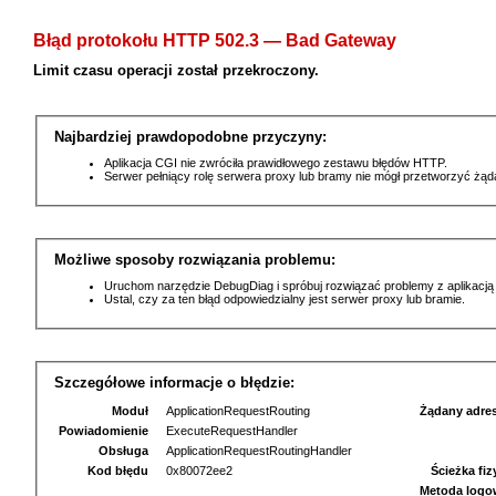
Błąd protokołu HTTP 502.3 — Bad Gateway
Limit czasu operacji został przekroczony.
Najbardziej prawdopodobne przyczyny:
Aplikacja CGI nie zwróciła prawidłowego zestawu błędów HTTP.
Serwer pełniący rolę serwera proxy lub bramy nie mógł przetworzyć żą
Możliwe sposoby rozwiązania problemu:
Uruchom narzędzie DebugDiag i spróbuj rozwiązać problemy z aplikacją
Ustal, czy za ten błąd odpowiedzialny jest serwer proxy lub bramie.
Szczegółowe informacje o błędzie:
Moduł
ApplicationRequestRouting
Żądany adre
Powiadomienie
ExecuteRequestHandler
Obsługa
ApplicationRequestRoutingHandler
Kod błędu
0x80072ee2
Ścieżka fi
Metoda logo