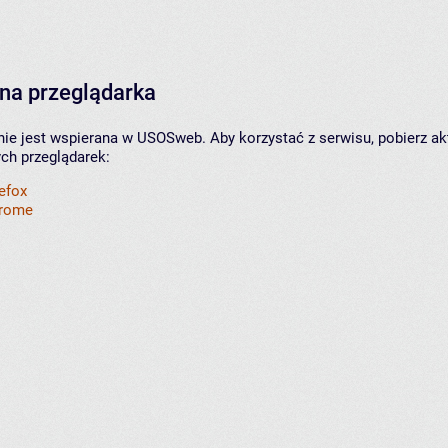
na przeglądarka
nie jest wspierana w USOSweb. Aby korzystać z serwisu, pobierz ak
ych przeglądarek:
refox
hrome