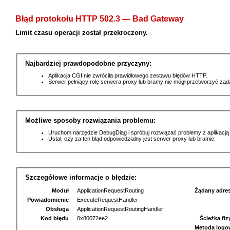
Błąd protokołu HTTP 502.3 — Bad Gateway
Limit czasu operacji został przekroczony.
Najbardziej prawdopodobne przyczyny:
Aplikacja CGI nie zwróciła prawidłowego zestawu błędów HTTP.
Serwer pełniący rolę serwera proxy lub bramy nie mógł przetworzyć żą
Możliwe sposoby rozwiązania problemu:
Uruchom narzędzie DebugDiag i spróbuj rozwiązać problemy z aplikacją
Ustal, czy za ten błąd odpowiedzialny jest serwer proxy lub bramie.
Szczegółowe informacje o błędzie:
Moduł
ApplicationRequestRouting
Żądany adre
Powiadomienie
ExecuteRequestHandler
Obsługa
ApplicationRequestRoutingHandler
Kod błędu
0x80072ee2
Ścieżka fi
Metoda logo