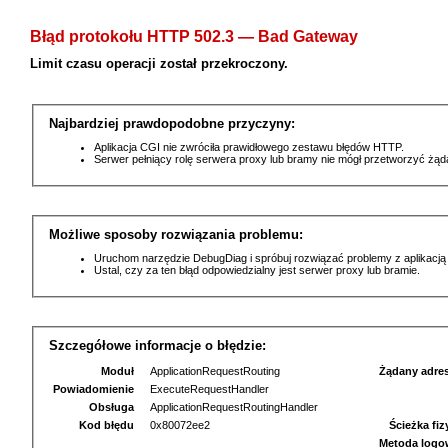
Błąd protokołu HTTP 502.3 — Bad Gateway
Limit czasu operacji został przekroczony.
Najbardziej prawdopodobne przyczyny:
Aplikacja CGI nie zwróciła prawidłowego zestawu błędów HTTP.
Serwer pełniący rolę serwera proxy lub bramy nie mógł przetworzyć żą
Możliwe sposoby rozwiązania problemu:
Uruchom narzędzie DebugDiag i spróbuj rozwiązać problemy z aplikacją
Ustal, czy za ten błąd odpowiedzialny jest serwer proxy lub bramie.
Szczegółowe informacje o błędzie:
Moduł
ApplicationRequestRouting
Żądany adre
Powiadomienie
ExecuteRequestHandler
Obsługa
ApplicationRequestRoutingHandler
Kod błędu
0x80072ee2
Ścieżka fi
Metoda logo