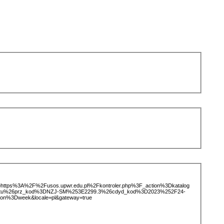
ice=https%3A%2F%2Fusos.upwr.edu.pl%2Fkontroler.php%3F_action%3Dkatalog
iotu%26prz_kod%3DNZJ-SM%253E2299.3%26cdyd_kod%3D2023%252F24-
on%3Dweek&locale=pl&gateway=true