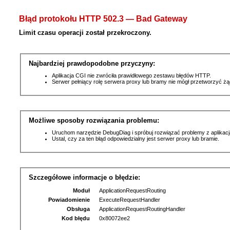
Błąd protokołu HTTP 502.3 — Bad Gateway
Limit czasu operacji został przekroczony.
Najbardziej prawdopodobne przyczyny:
Aplikacja CGI nie zwróciła prawidłowego zestawu błędów HTTP.
Serwer pełniący rolę serwera proxy lub bramy nie mógł przetworzyć ż
Możliwe sposoby rozwiązania problemu:
Uruchom narzędzie DebugDiag i spróbuj rozwiązać problemy z aplikacj
Ustal, czy za ten błąd odpowiedzialny jest serwer proxy lub bramie.
Szczegółowe informacje o błędzie:
Moduł
ApplicationRequestRouting
Powiadomienie
ExecuteRequestHandler
Obsługa
ApplicationRequestRoutingHandler
Kod błędu
0x80072ee2