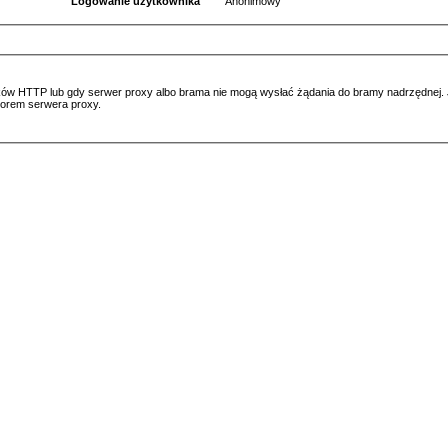
Logowanie użytkownika
Anonimowy
ów HTTP lub gdy serwer proxy albo brama nie mogą wysłać żądania do bramy nadrzędnej. Jeś
atorem serwera proxy.