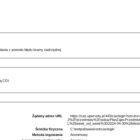
ądania z powodu błędu bramy nadrzędnej.
ą CGI.
Żądany adres URL
https://cas.upwr.edu.pl:443/cas/login?serv
2%2Fprzedmioty%2FpokazPlanZajecPrzedm
L%26week_sel_week%3D2024-04-30%26divisi
Ścieżka fizyczna
C:\inetpub\wwwroot\cas\login
Metoda logowania
Anonimowy