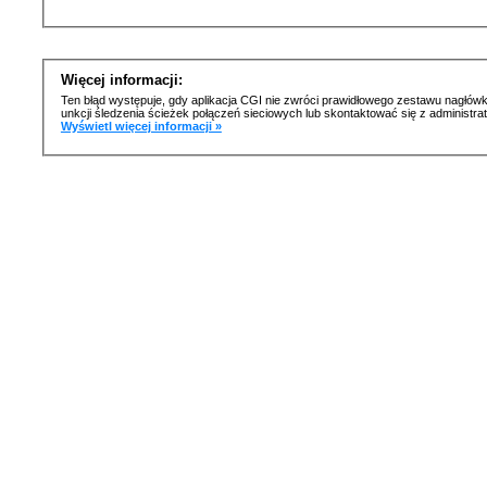
Więcej informacji:
Ten błąd występuje, gdy aplikacja CGI nie zwróci prawidłowego zestawu nagłówk
unkcji śledzenia ścieżek połączeń sieciowych lub skontaktować się z administr
Wyświetl więcej informacji »