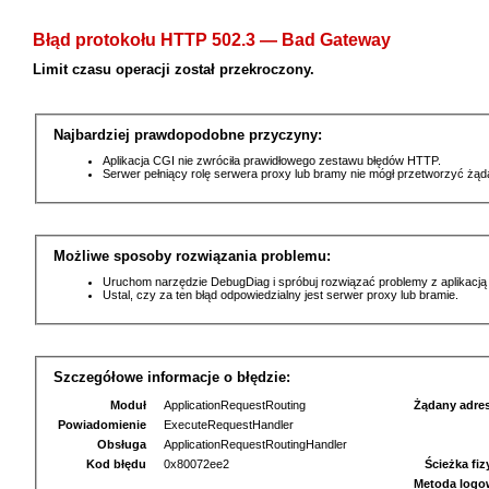
Błąd protokołu HTTP 502.3 — Bad Gateway
Limit czasu operacji został przekroczony.
Najbardziej prawdopodobne przyczyny:
Aplikacja CGI nie zwróciła prawidłowego zestawu błędów HTTP.
Serwer pełniący rolę serwera proxy lub bramy nie mógł przetworzyć żą
Możliwe sposoby rozwiązania problemu:
Uruchom narzędzie DebugDiag i spróbuj rozwiązać problemy z aplikacją
Ustal, czy za ten błąd odpowiedzialny jest serwer proxy lub bramie.
Szczegółowe informacje o błędzie:
Moduł
ApplicationRequestRouting
Żądany adre
Powiadomienie
ExecuteRequestHandler
Obsługa
ApplicationRequestRoutingHandler
Kod błędu
0x80072ee2
Ścieżka fi
Metoda logo