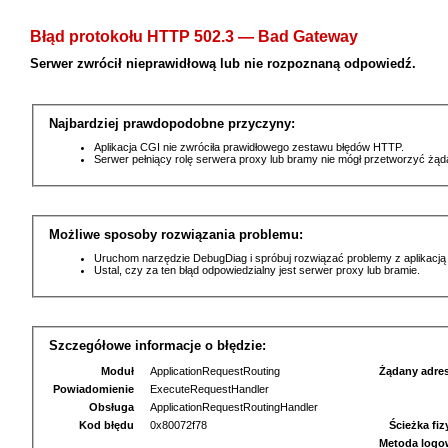
Błąd protokołu HTTP 502.3 — Bad Gateway
Serwer zwrócił nieprawidłową lub nie rozpoznaną odpowiedź.
Najbardziej prawdopodobne przyczyny:
Aplikacja CGI nie zwróciła prawidłowego zestawu błędów HTTP.
Serwer pełniący rolę serwera proxy lub bramy nie mógł przetworzyć żą
Możliwe sposoby rozwiązania problemu:
Uruchom narzędzie DebugDiag i spróbuj rozwiązać problemy z aplikacją
Ustal, czy za ten błąd odpowiedzialny jest serwer proxy lub bramie.
Szczegółowe informacje o błędzie:
Moduł
ApplicationRequestRouting
Żądany adre
Powiadomienie
ExecuteRequestHandler
Obsługa
ApplicationRequestRoutingHandler
Kod błędu
0x80072f78
Ścieżka fi
Metoda logo