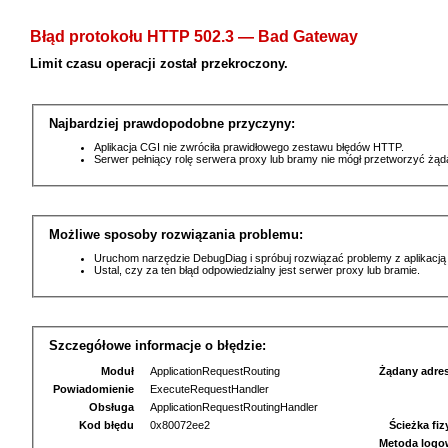
Błąd protokołu HTTP 502.3 — Bad Gateway
Limit czasu operacji został przekroczony.
Najbardziej prawdopodobne przyczyny:
Aplikacja CGI nie zwróciła prawidłowego zestawu błędów HTTP.
Serwer pełniący rolę serwera proxy lub bramy nie mógł przetworzyć żą
Możliwe sposoby rozwiązania problemu:
Uruchom narzędzie DebugDiag i spróbuj rozwiązać problemy z aplikacją
Ustal, czy za ten błąd odpowiedzialny jest serwer proxy lub bramie.
Szczegółowe informacje o błędzie:
Moduł
ApplicationRequestRouting
Żądany adre
Powiadomienie
ExecuteRequestHandler
Obsługa
ApplicationRequestRoutingHandler
Kod błędu
0x80072ee2
Ścieżka fi
Metoda logo