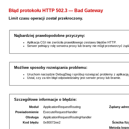
Błąd protokołu HTTP 502.3 — Bad Gateway
Limit czasu operacji został przekroczony.
Najbardziej prawdopodobne przyczyny:
Aplikacja CGI nie zwróciła prawidłowego zestawu błędów HTTP.
Serwer pełniący rolę serwera proxy lub bramy nie mógł przetworzyć żą
Możliwe sposoby rozwiązania problemu:
Uruchom narzędzie DebugDiag i spróbuj rozwiązać problemy z aplikacją
Ustal, czy za ten błąd odpowiedzialny jest serwer proxy lub bramie.
Szczegółowe informacje o błędzie:
Moduł
ApplicationRequestRouting
Żądany adre
Powiadomienie
ExecuteRequestHandler
Obsługa
ApplicationRequestRoutingHandler
Kod błędu
0x80072ee2
Ścieżka fi
Metoda logo