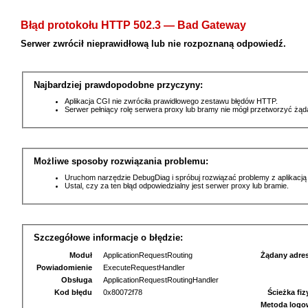
Błąd protokołu HTTP 502.3 — Bad Gateway
Serwer zwrócił nieprawidłową lub nie rozpoznaną odpowiedź.
Najbardziej prawdopodobne przyczyny:
Aplikacja CGI nie zwróciła prawidłowego zestawu błędów HTTP.
Serwer pełniący rolę serwera proxy lub bramy nie mógł przetworzyć żą
Możliwe sposoby rozwiązania problemu:
Uruchom narzędzie DebugDiag i spróbuj rozwiązać problemy z aplikacją
Ustal, czy za ten błąd odpowiedzialny jest serwer proxy lub bramie.
Szczegółowe informacje o błędzie:
Moduł
ApplicationRequestRouting
Żądany adre
Powiadomienie
ExecuteRequestHandler
Obsługa
ApplicationRequestRoutingHandler
Kod błędu
0x80072f78
Ścieżka fi
Metoda logo