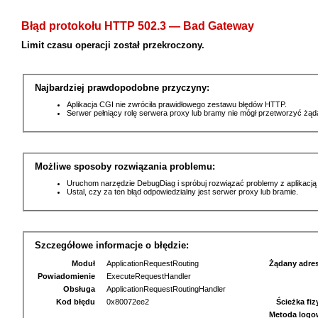
Błąd protokołu HTTP 502.3 — Bad Gateway
Limit czasu operacji został przekroczony.
Najbardziej prawdopodobne przyczyny:
Aplikacja CGI nie zwróciła prawidłowego zestawu błędów HTTP.
Serwer pełniący rolę serwera proxy lub bramy nie mógł przetworzyć żą
Możliwe sposoby rozwiązania problemu:
Uruchom narzędzie DebugDiag i spróbuj rozwiązać problemy z aplikacją
Ustal, czy za ten błąd odpowiedzialny jest serwer proxy lub bramie.
Szczegółowe informacje o błędzie:
Moduł
ApplicationRequestRouting
Żądany adre
Powiadomienie
ExecuteRequestHandler
Obsługa
ApplicationRequestRoutingHandler
Kod błędu
0x80072ee2
Ścieżka fi
Metoda logo