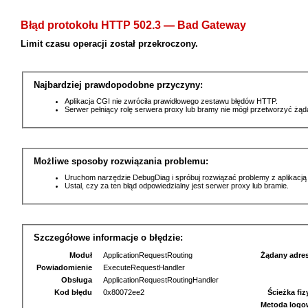
Błąd protokołu HTTP 502.3 — Bad Gateway
Limit czasu operacji został przekroczony.
Najbardziej prawdopodobne przyczyny:
Aplikacja CGI nie zwróciła prawidłowego zestawu błędów HTTP.
Serwer pełniący rolę serwera proxy lub bramy nie mógł przetworzyć żą
Możliwe sposoby rozwiązania problemu:
Uruchom narzędzie DebugDiag i spróbuj rozwiązać problemy z aplikacją
Ustal, czy za ten błąd odpowiedzialny jest serwer proxy lub bramie.
Szczegółowe informacje o błędzie:
Moduł
ApplicationRequestRouting
Żądany adre
Powiadomienie
ExecuteRequestHandler
Obsługa
ApplicationRequestRoutingHandler
Kod błędu
0x80072ee2
Ścieżka fi
Metoda logo