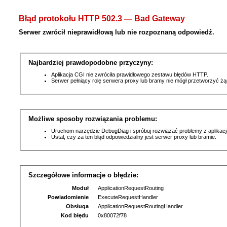
Błąd protokołu HTTP 502.3 — Bad Gateway
Serwer zwrócił nieprawidłową lub nie rozpoznaną odpowiedź.
Najbardziej prawdopodobne przyczyny:
Aplikacja CGI nie zwróciła prawidłowego zestawu błędów HTTP.
Serwer pełniący rolę serwera proxy lub bramy nie mógł przetworzyć ż
Możliwe sposoby rozwiązania problemu:
Uruchom narzędzie DebugDiag i spróbuj rozwiązać problemy z aplikacj
Ustal, czy za ten błąd odpowiedzialny jest serwer proxy lub bramie.
Szczegółowe informacje o błędzie:
Moduł
ApplicationRequestRouting
Powiadomienie
ExecuteRequestHandler
Obsługa
ApplicationRequestRoutingHandler
Kod błędu
0x80072f78