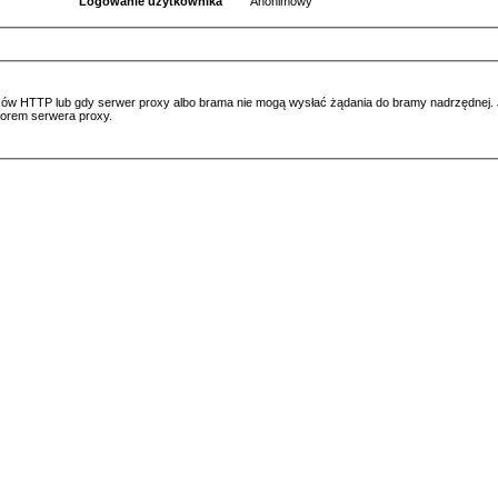
Logowanie użytkownika
Anonimowy
ów HTTP lub gdy serwer proxy albo brama nie mogą wysłać żądania do bramy nadrzędnej. Jeś
atorem serwera proxy.