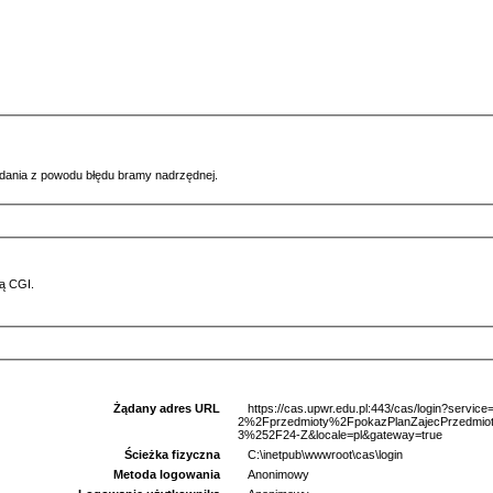
ądania z powodu błędu bramy nadrzędnej.
ą CGI.
Żądany adres URL
https://cas.upwr.edu.pl:443/cas/login?serv
2%2Fprzedmioty%2FpokazPlanZajecPrzedm
3%252F24-Z&locale=pl&gateway=true
Ścieżka fizyczna
C:\inetpub\wwwroot\cas\login
Metoda logowania
Anonimowy