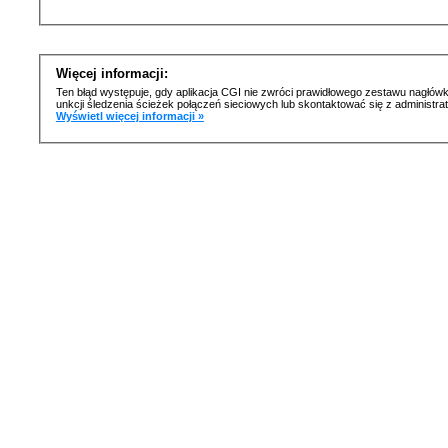
Więcej informacji:
Ten błąd występuje, gdy aplikacja CGI nie zwróci prawidłowego zestawu nagłówk
unkcji śledzenia ścieżek połączeń sieciowych lub skontaktować się z administr
Wyświetl więcej informacji »