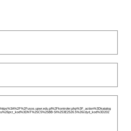
ice=https%3A%2F%2Fusos.upwr.edu.pl%2Fkontroler.php%3F_action%3Dkatalog
iotu%26prz_kod%3DNT%25C5%25BB-SI%253E2526.5%26cdyd_kod%3D202