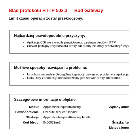
Błąd protokołu HTTP 502.3 — Bad Gateway
Limit czasu operacji został przekroczony.
Najbardziej prawdopodobne przyczyny:
Aplikacja CGI nie zwróciła prawidłowego zestawu błędów HTTP.
Serwer pełniący rolę serwera proxy lub bramy nie mógł przetworzyć żą
Możliwe sposoby rozwiązania problemu:
Uruchom narzędzie DebugDiag i spróbuj rozwiązać problemy z aplikacją
Ustal, czy za ten błąd odpowiedzialny jest serwer proxy lub bramie.
Szczegółowe informacje o błędzie:
Moduł
ApplicationRequestRouting
Żądany adre
Powiadomienie
ExecuteRequestHandler
Obsługa
ApplicationRequestRoutingHandler
Kod błędu
0x80072ee2
Ścieżka fi
Metoda logo