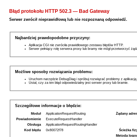
Błąd protokołu HTTP 502.3 — Bad Gateway
Serwer zwrócił nieprawidłową lub nie rozpoznaną odpowiedź.
Najbardziej prawdopodobne przyczyny:
Aplikacja CGI nie zwróciła prawidłowego zestawu błędów HTTP.
Serwer pełniący rolę serwera proxy lub bramy nie mógł przetworzyć żą
Możliwe sposoby rozwiązania problemu:
Uruchom narzędzie DebugDiag i spróbuj rozwiązać problemy z aplikacją
Ustal, czy za ten błąd odpowiedzialny jest serwer proxy lub bramie.
Szczegółowe informacje o błędzie:
Moduł
ApplicationRequestRouting
Żądany adre
Powiadomienie
ExecuteRequestHandler
Obsługa
ApplicationRequestRoutingHandler
Kod błędu
0x80072f78
Ścieżka fi
Metoda logo