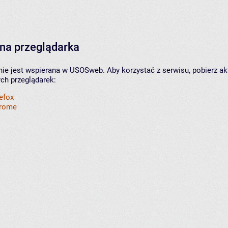
na przeglądarka
nie jest wspierana w USOSweb. Aby korzystać z serwisu, pobierz ak
ych przeglądarek:
refox
hrome