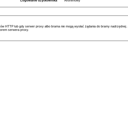
Logowanie użytkownika
Anonimowy
ów HTTP lub gdy serwer proxy albo brama nie mogą wysłać żądania do bramy nadrzędnej. Jeś
atorem serwera proxy.