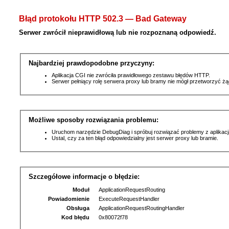
Błąd protokołu HTTP 502.3 — Bad Gateway
Serwer zwrócił nieprawidłową lub nie rozpoznaną odpowiedź.
Najbardziej prawdopodobne przyczyny:
Aplikacja CGI nie zwróciła prawidłowego zestawu błędów HTTP.
Serwer pełniący rolę serwera proxy lub bramy nie mógł przetworzyć ż
Możliwe sposoby rozwiązania problemu:
Uruchom narzędzie DebugDiag i spróbuj rozwiązać problemy z aplikacj
Ustal, czy za ten błąd odpowiedzialny jest serwer proxy lub bramie.
Szczegółowe informacje o błędzie:
Moduł
ApplicationRequestRouting
Powiadomienie
ExecuteRequestHandler
Obsługa
ApplicationRequestRoutingHandler
Kod błędu
0x80072f78