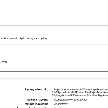
ądania z powodu błędu bramy nadrzędnej.
ą CGI.
Żądany adres URL
https://cas.upwr.edu.pl:443/cas/login?serv
2%2Fprzedmioty%2FpokazPlanZajecPrzedm
26plan_division%3Dsemester&locale=pl&gatew
Ścieżka fizyczna
C:\inetpub\wwwroot\cas\login
Metoda logowania
Anonimowy