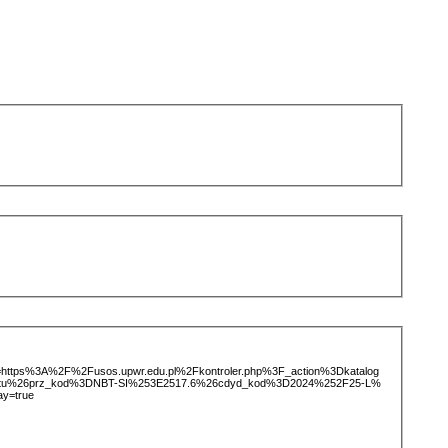
ice=https%3A%2F%2Fusos.upwr.edu.pl%2Fkontroler.php%3F_action%3Dkatalog
iotu%26prz_kod%3DNBT-SI%253E2517.6%26cdyd_kod%3D2024%252F25-L%
ay=true