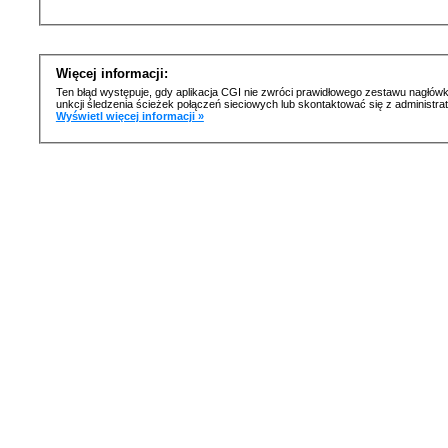
Więcej informacji:
Ten błąd występuje, gdy aplikacja CGI nie zwróci prawidłowego zestawu nagłówk
unkcji śledzenia ścieżek połączeń sieciowych lub skontaktować się z administr
Wyświetl więcej informacji »