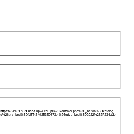
ice=https%3A%2F%2Fusos.upwr.edu.pl%2Fkontroler.php%3F_action%3Dkatalog
iotu%26prz_kod%3DNBT-SI%253E0873.4%26cdyd_kod%3D2022%252F23-L&lo