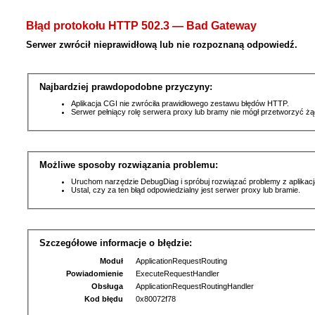
Błąd protokołu HTTP 502.3 — Bad Gateway
Serwer zwrócił nieprawidłową lub nie rozpoznaną odpowiedź.
Najbardziej prawdopodobne przyczyny:
Aplikacja CGI nie zwróciła prawidłowego zestawu błędów HTTP.
Serwer pełniący rolę serwera proxy lub bramy nie mógł przetworzyć ż
Możliwe sposoby rozwiązania problemu:
Uruchom narzędzie DebugDiag i spróbuj rozwiązać problemy z aplikacj
Ustal, czy za ten błąd odpowiedzialny jest serwer proxy lub bramie.
Szczegółowe informacje o błędzie:
Moduł
ApplicationRequestRouting
Powiadomienie
ExecuteRequestHandler
Obsługa
ApplicationRequestRoutingHandler
Kod błędu
0x80072f78