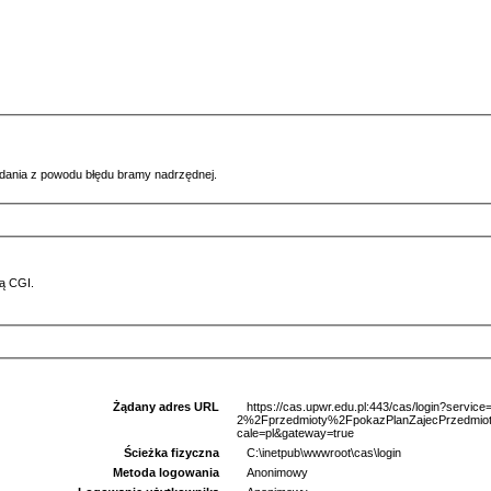
ądania z powodu błędu bramy nadrzędnej.
ą CGI.
Żądany adres URL
https://cas.upwr.edu.pl:443/cas/login?serv
2%2Fprzedmioty%2FpokazPlanZajecPrzedm
cale=pl&gateway=true
Ścieżka fizyczna
C:\inetpub\wwwroot\cas\login
Metoda logowania
Anonimowy