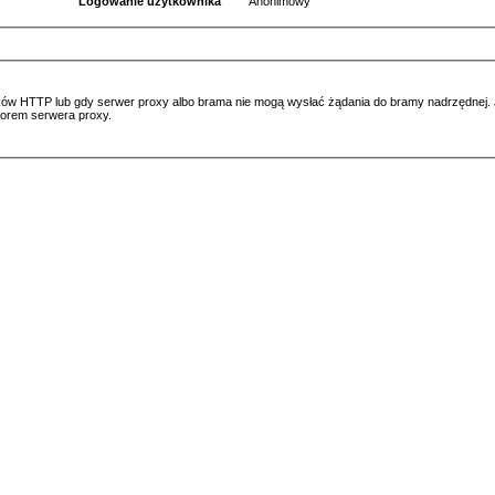
Logowanie użytkownika
Anonimowy
ów HTTP lub gdy serwer proxy albo brama nie mogą wysłać żądania do bramy nadrzędnej. Jeś
atorem serwera proxy.