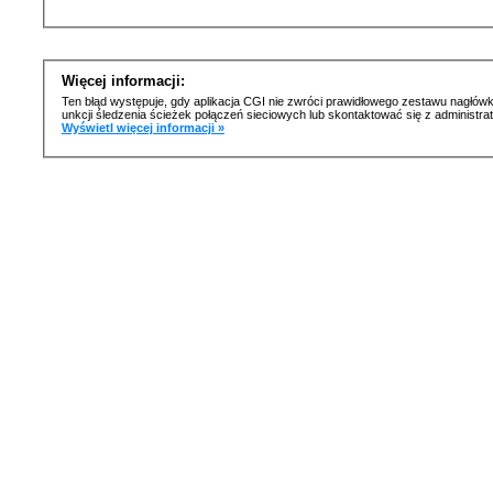
Więcej informacji:
Ten błąd występuje, gdy aplikacja CGI nie zwróci prawidłowego zestawu nagłówk
unkcji śledzenia ścieżek połączeń sieciowych lub skontaktować się z administr
Wyświetl więcej informacji »