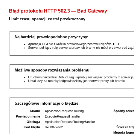
Błąd protokołu HTTP 502.3 — Bad Gateway
Limit czasu operacji został przekroczony.
Najbardziej prawdopodobne przyczyny:
Aplikacja CGI nie zwróciła prawidłowego zestawu błędów HTTP.
Serwer pełniący rolę serwera proxy lub bramy nie mógł przetworzyć żą
Możliwe sposoby rozwiązania problemu:
Uruchom narzędzie DebugDiag i spróbuj rozwiązać problemy z aplikacją
Ustal, czy za ten błąd odpowiedzialny jest serwer proxy lub bramie.
Szczegółowe informacje o błędzie:
Moduł
ApplicationRequestRouting
Żądany adre
Powiadomienie
ExecuteRequestHandler
Obsługa
ApplicationRequestRoutingHandler
Kod błędu
0x80072ee2
Ścieżka fi
Metoda logo