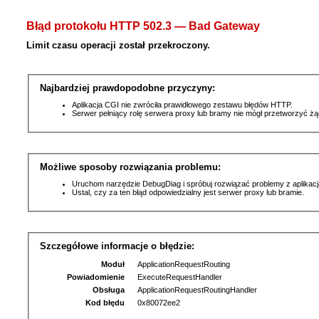
Błąd protokołu HTTP 502.3 — Bad Gateway
Limit czasu operacji został przekroczony.
Najbardziej prawdopodobne przyczyny:
Aplikacja CGI nie zwróciła prawidłowego zestawu błędów HTTP.
Serwer pełniący rolę serwera proxy lub bramy nie mógł przetworzyć ż
Możliwe sposoby rozwiązania problemu:
Uruchom narzędzie DebugDiag i spróbuj rozwiązać problemy z aplikacj
Ustal, czy za ten błąd odpowiedzialny jest serwer proxy lub bramie.
Szczegółowe informacje o błędzie:
Moduł
ApplicationRequestRouting
Powiadomienie
ExecuteRequestHandler
Obsługa
ApplicationRequestRoutingHandler
Kod błędu
0x80072ee2