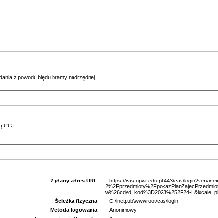
ądania z powodu błędu bramy nadrzędnej.
ą CGI.
Żądany adres URL
https://cas.upwr.edu.pl:443/cas/login?serv
2%2Fprzedmioty%2FpokazPlanZajecPrzed
w%26cdyd_kod%3D2023%252F24-L&locale=pl
Ścieżka fizyczna
C:\inetpub\wwwroot\cas\login
Metoda logowania
Anonimowy