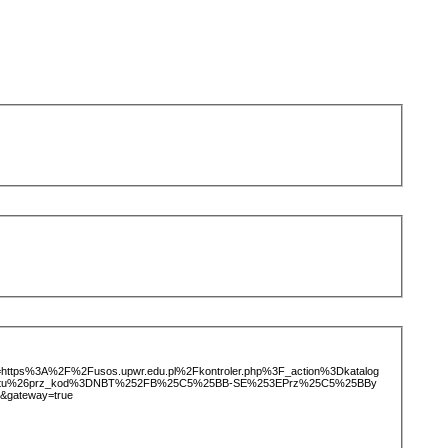
ice=https%3A%2F%2Fusos.upwr.edu.pl%2Fkontroler.php%3F_action%3Dkatalog
miotu%26prz_kod%3DNBT%252FB%25C5%25BB-SE%253EPrz%25C5%25BBy
&gateway=true