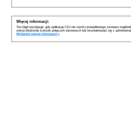
Więcej informacji:
Ten błąd występuje, gdy aplikacja CGI nie zwróci prawidłowego zestawu nagłówk
unkcji śledzenia ścieżek połączeń sieciowych lub skontaktować się z administr
Wyświetl więcej informacji »