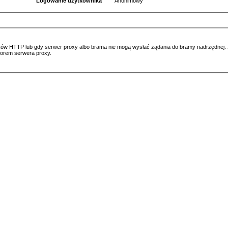
Logowanie użytkownika
Anonimowy
ów HTTP lub gdy serwer proxy albo brama nie mogą wysłać żądania do bramy nadrzędnej. Jeś
atorem serwera proxy.