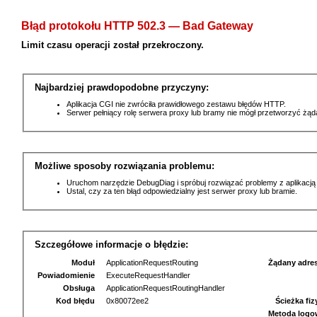
Błąd protokołu HTTP 502.3 — Bad Gateway
Limit czasu operacji został przekroczony.
Najbardziej prawdopodobne przyczyny:
Aplikacja CGI nie zwróciła prawidłowego zestawu błędów HTTP.
Serwer pełniący rolę serwera proxy lub bramy nie mógł przetworzyć żą
Możliwe sposoby rozwiązania problemu:
Uruchom narzędzie DebugDiag i spróbuj rozwiązać problemy z aplikacją
Ustal, czy za ten błąd odpowiedzialny jest serwer proxy lub bramie.
Szczegółowe informacje o błędzie:
Moduł
ApplicationRequestRouting
Żądany adre
Powiadomienie
ExecuteRequestHandler
Obsługa
ApplicationRequestRoutingHandler
Kod błędu
0x80072ee2
Ścieżka fi
Metoda logo