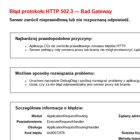
Błąd protokołu HTTP 502.3 — Bad Gateway
Serwer zwrócił nieprawidłową lub nie rozpoznaną odpowiedź.
Najbardziej prawdopodobne przyczyny:
Aplikacja CGI nie zwróciła prawidłowego zestawu błędów HTTP.
Serwer pełniący rolę serwera proxy lub bramy nie mógł przetworzyć żą
Możliwe sposoby rozwiązania problemu:
Uruchom narzędzie DebugDiag i spróbuj rozwiązać problemy z aplikacją
Ustal, czy za ten błąd odpowiedzialny jest serwer proxy lub bramie.
Szczegółowe informacje o błędzie:
Moduł
ApplicationRequestRouting
Żądany adre
Powiadomienie
ExecuteRequestHandler
Obsługa
ApplicationRequestRoutingHandler
Kod błędu
0x80072f78
Ścieżka fi
Metoda logo