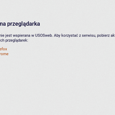
na przeglądarka
nie jest wspierana w USOSweb. Aby korzystać z serwisu, pobierz ak
ych przeglądarek:
refox
hrome