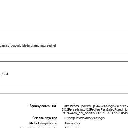
ądania z powodu błędu bramy nadrzędnej.
ą CGI.
Żądany adres URL
https://cas.upwr.edu.pl:443/cas/login?serv
2%2Fprzedmioty%2FpokazPlanZajecPrzedm
L%26week_sel_week%3D2024-06-17%26divisi
Ścieżka fizyczna
C:\inetpub\wwwroot\cas\login
Metoda logowania
Anonimowy