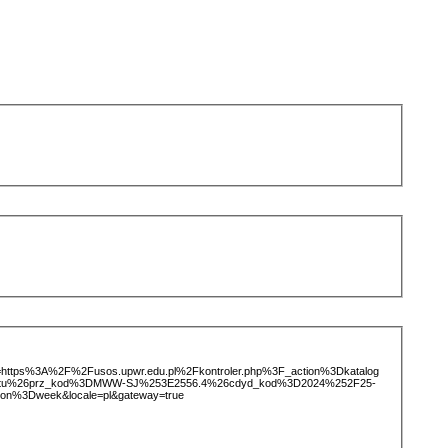
ice=https%3A%2F%2Fusos.upwr.edu.pl%2Fkontroler.php%3F_action%3Dkatalog
iotu%26prz_kod%3DMWW-SJ%253E2556.4%26cdyd_kod%3D2024%252F25-
on%3Dweek&locale=pl&gateway=true