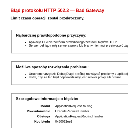
Błąd protokołu HTTP 502.3 — Bad Gateway
Limit czasu operacji został przekroczony.
Najbardziej prawdopodobne przyczyny:
Aplikacja CGI nie zwróciła prawidłowego zestawu błędów HTTP.
Serwer pełniący rolę serwera proxy lub bramy nie mógł przetworzyć ż
Możliwe sposoby rozwiązania problemu:
Uruchom narzędzie DebugDiag i spróbuj rozwiązać problemy z aplikacj
Ustal, czy za ten błąd odpowiedzialny jest serwer proxy lub bramie.
Szczegółowe informacje o błędzie:
Moduł
ApplicationRequestRouting
Powiadomienie
ExecuteRequestHandler
Obsługa
ApplicationRequestRoutingHandler
Kod błędu
0x80072ee2