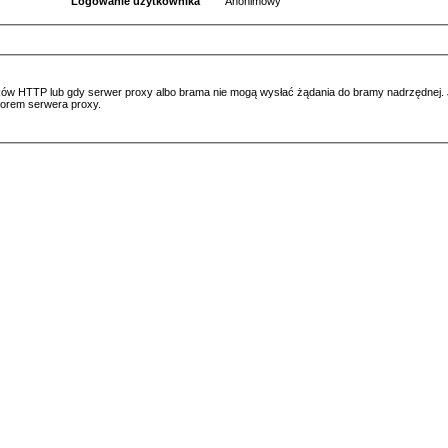
Logowanie użytkownika
Anonimowy
ów HTTP lub gdy serwer proxy albo brama nie mogą wysłać żądania do bramy nadrzędnej. Jeś
atorem serwera proxy.