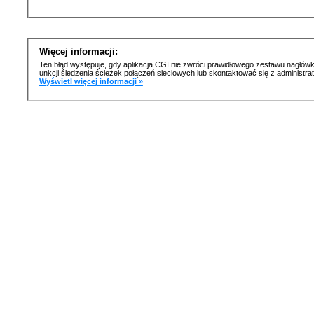
Więcej informacji:
Ten błąd występuje, gdy aplikacja CGI nie zwróci prawidłowego zestawu nagłówk
unkcji śledzenia ścieżek połączeń sieciowych lub skontaktować się z administr
Wyświetl więcej informacji »