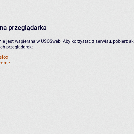
na przeglądarka
nie jest wspierana w USOSweb. Aby korzystać z serwisu, pobierz ak
ych przeglądarek:
refox
hrome