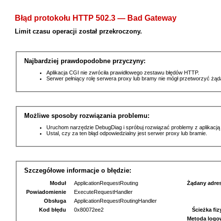
Błąd protokołu HTTP 502.3 — Bad Gateway
Limit czasu operacji został przekroczony.
Najbardziej prawdopodobne przyczyny:
Aplikacja CGI nie zwróciła prawidłowego zestawu błędów HTTP.
Serwer pełniący rolę serwera proxy lub bramy nie mógł przetworzyć żą
Możliwe sposoby rozwiązania problemu:
Uruchom narzędzie DebugDiag i spróbuj rozwiązać problemy z aplikacją
Ustal, czy za ten błąd odpowiedzialny jest serwer proxy lub bramie.
Szczegółowe informacje o błędzie:
Moduł
ApplicationRequestRouting
Żądany adre
Powiadomienie
ExecuteRequestHandler
Obsługa
ApplicationRequestRoutingHandler
Kod błędu
0x80072ee2
Ścieżka fi
Metoda logo