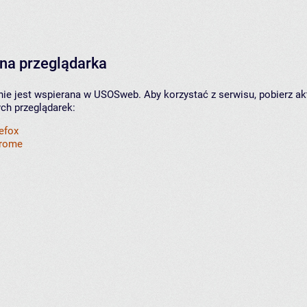
na przeglądarka
nie jest wspierana w USOSweb. Aby korzystać z serwisu, pobierz ak
ych przeglądarek:
refox
hrome