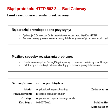
Błąd protokołu HTTP 502.3 — Bad Gateway
Limit czasu operacji został przekroczony.
Najbardziej prawdopodobne przyczyny:
Aplikacja CGI nie zwróciła prawidłowego zestawu błędów HTTP.
Serwer pełniący rolę serwera proxy lub bramy nie mógł przetworzyć żą
Możliwe sposoby rozwiązania problemu:
Uruchom narzędzie DebugDiag i spróbuj rozwiązać problemy z aplikacją
Ustal, czy za ten błąd odpowiedzialny jest serwer proxy lub bramie.
Szczegółowe informacje o błędzie:
Moduł
ApplicationRequestRouting
Żądany adre
Powiadomienie
ExecuteRequestHandler
Obsługa
ApplicationRequestRoutingHandler
Kod błędu
0x80072ee2
Ścieżka fi
Metoda logo