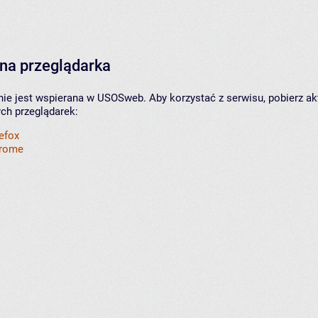
na przeglądarka
nie jest wspierana w USOSweb. Aby korzystać z serwisu, pobierz ak
ych przeglądarek:
refox
hrome