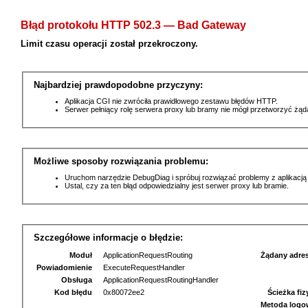
Błąd protokołu HTTP 502.3 — Bad Gateway
Limit czasu operacji został przekroczony.
Najbardziej prawdopodobne przyczyny:
Aplikacja CGI nie zwróciła prawidłowego zestawu błędów HTTP.
Serwer pełniący rolę serwera proxy lub bramy nie mógł przetworzyć żą
Możliwe sposoby rozwiązania problemu:
Uruchom narzędzie DebugDiag i spróbuj rozwiązać problemy z aplikacją
Ustal, czy za ten błąd odpowiedzialny jest serwer proxy lub bramie.
Szczegółowe informacje o błędzie:
Moduł
ApplicationRequestRouting
Żądany adre
Powiadomienie
ExecuteRequestHandler
Obsługa
ApplicationRequestRoutingHandler
Kod błędu
0x80072ee2
Ścieżka fi
Metoda logo